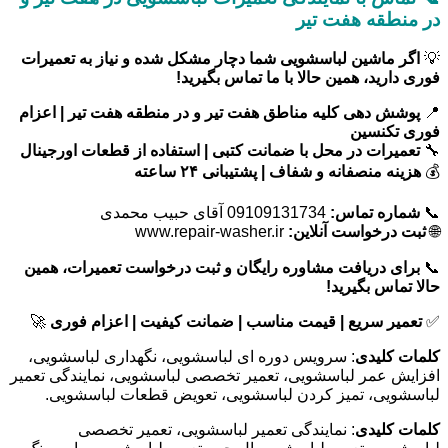
در منطقه هفت تیر
💡
اگر ماشین لباسشویی شما دچار مشکل شده و نیاز به تعمیرات
فوری دارید، همین حالا با ما تماس بگیرید!
📍
پوشش دهی کلیه مناطق هفت تیر و در منطقه هفت تیر | اعزام
فوری تکنسین
🔧
تعمیرات در محل با ضمانت کتبی | استفاده از قطعات اورجینال
💰
هزینه منصفانه و شفاف | پشتیبانی ۲۴ ساعته
📞
شماره تماس:
09109131734 آقای حبیب محمدی
🌐
ثبت درخواست آنلاین:
www.repair-washer.ir
📞
برای دریافت مشاوره رایگان و ثبت درخواست تعمیرات، همین
حالا تماس بگیرید!
✅
تعمیر سریع | قیمت مناسب | ضمانت کیفیت | اعزام فوری
🚀
کلمات کلیدی
: سرویس دوره ای لباسشویی، نگهداری لباسشویی،
افزایش عمر لباسشویی، تعمیر تخصصی لباسشویی، نمایندگی تعمیر
لباسشویی، تمیز کردن لباسشویی، تعویض قطعات لباسشویی.
کلمات کلیدی
: نمایندگی تعمیر لباسشویی، تعمیر تخصصی