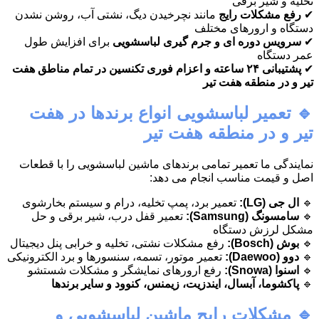
تخلیه و شیر برقی
✔
رفع مشکلات رایج
مانند نچرخیدن دیگ، نشتی آب، روشن نشدن
دستگاه و ارورهای مختلف
✔
سرویس دوره ای و جرم گیری لباسشویی
برای افزایش طول
عمر دستگاه
✔
پشتیبانی ۲۴ ساعته و اعزام فوری تکنسین در تمام مناطق هفت
تیر و در منطقه هفت تیر
🔹 تعمیر لباسشویی انواع برندها در هفت
تیر و در منطقه هفت تیر
نمایندگی ما تعمیر تمامی برندهای ماشین لباسشویی را با قطعات
اصل و قیمت مناسب انجام می دهد:
🔹
ال جی (LG):
تعمیر برد، پمپ تخلیه، درام و سیستم بخارشوی
🔹
سامسونگ (Samsung):
تعمیر قفل درب، شیر برقی و حل
مشکل لرزش دستگاه
🔹
بوش (Bosch):
رفع مشکلات نشتی، تخلیه و خرابی پنل دیجیتال
🔹
دوو (Daewoo):
تعمیر موتور، تسمه، سنسورها و برد الکترونیکی
🔹
اسنوا (Snowa):
رفع ارورهای نمایشگر و مشکلات شستشو
🔹
پاکشوما، آبسال، ایندزیت، زیمنس، کنوود و سایر برندها
🔹 مشکلات رایج ماشین لباسشویی و