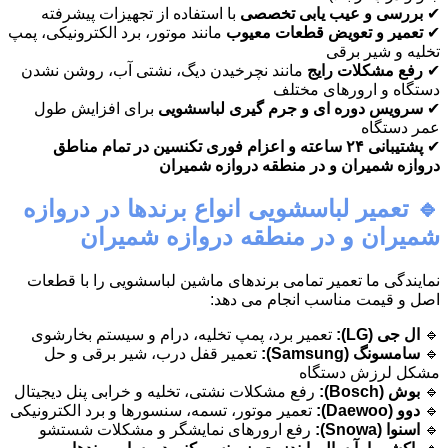
✔
بررسی و عیب یابی تخصصی
با استفاده از تجهیزات پیشرفته
✔
تعمیر و تعویض قطعات معیوب
مانند موتور، برد الکترونیکی، پمپ
تخلیه و شیر برقی
✔
رفع مشکلات رایج
مانند نچرخیدن دیگ، نشتی آب، روشن نشدن
دستگاه و ارورهای مختلف
✔
سرویس دوره ای و جرم گیری لباسشویی
برای افزایش طول
عمر دستگاه
✔
پشتیبانی ۲۴ ساعته و اعزام فوری تکنسین در تمام مناطق
دروازه شمیران و در منطقه دروازه شمیران
🔹 تعمیر لباسشویی انواع برندها در دروازه
شمیران و در منطقه دروازه شمیران
نمایندگی ما تعمیر تمامی برندهای ماشین لباسشویی را با قطعات
اصل و قیمت مناسب انجام می دهد:
🔹
ال جی (LG):
تعمیر برد، پمپ تخلیه، درام و سیستم بخارشوی
🔹
سامسونگ (Samsung):
تعمیر قفل درب، شیر برقی و حل
مشکل لرزش دستگاه
🔹
بوش (Bosch):
رفع مشکلات نشتی، تخلیه و خرابی پنل دیجیتال
🔹
دوو (Daewoo):
تعمیر موتور، تسمه، سنسورها و برد الکترونیکی
🔹
اسنوا (Snowa):
رفع ارورهای نمایشگر و مشکلات شستشو