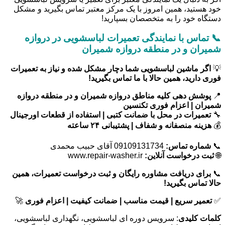
خود هستید، همین امروز با یک مرکز معتبر تماس بگیرید و مشکل
دستگاه خود را به متخصصان بسپارید!
📞 تماس با نمایندگی تعمیرات لباسشویی در دروازه
شمیران و در منطقه دروازه شمیران
💡
اگر ماشین لباسشویی شما دچار مشکل شده و نیاز به تعمیرات
فوری دارید، همین حالا با ما تماس بگیرید!
📍
پوشش دهی کلیه مناطق دروازه شمیران و در منطقه دروازه
شمیران | اعزام فوری تکنسین
🔧
تعمیرات در محل با ضمانت کتبی | استفاده از قطعات اورجینال
💰
هزینه منصفانه و شفاف | پشتیبانی ۲۴ ساعته
📞
شماره تماس:
09109131734 آقای حبیب محمدی
🌐
ثبت درخواست آنلاین:
www.repair-washer.ir
📞
برای دریافت مشاوره رایگان و ثبت درخواست تعمیرات، همین
حالا تماس بگیرید!
✅
تعمیر سریع | قیمت مناسب | ضمانت کیفیت | اعزام فوری
🚀
کلمات کلیدی
: سرویس دوره ای لباسشویی، نگهداری لباسشویی،