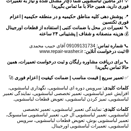
💡
اگر ماشین لباسشویی شما دچار مشکل شده و نیاز به تعمیرات
فوری دارید، همین حالا با ما تماس بگیرید!
📍
پوشش دهی کلیه مناطق حکیمیه و در منطقه حکیمیه | اعزام
فوری تکنسین
🔧
تعمیرات در محل با ضمانت کتبی | استفاده از قطعات اورجینال
💰
هزینه منصفانه و شفاف | پشتیبانی ۲۴ ساعته
📞
شماره تماس:
09109131734 آقای حبیب محمدی
🌐
ثبت درخواست آنلاین:
www.repair-washer.ir
📞
برای دریافت مشاوره رایگان و ثبت درخواست تعمیرات، همین
حالا تماس بگیرید!
✅
تعمیر سریع | قیمت مناسب | ضمانت کیفیت | اعزام فوری
🚀
کلمات کلیدی
: سرویس دوره ای لباسشویی، نگهداری لباسشویی،
افزایش عمر لباسشویی، تعمیر تخصصی لباسشویی، نمایندگی تعمیر
لباسشویی، تمیز کردن لباسشویی، تعویض قطعات لباسشویی.
کلمات کلیدی
: نمایندگی تعمیر لباسشویی، تعمیر تخصصی
لباسشویی، تعمیر لباسشویی ال جی، تعمیر لباسشویی سامسونگ،
تعمیر لباسشویی بوش، تعویض قطعات لباسشویی، سرویس
لباسشویی، تعمیرات لباسشویی اورجینال.