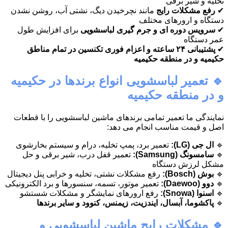
تخلیه و شیر برقی
✔
رفع مشکلات رایج
مانند نچرخیدن دیگ، نشتی آب، روشن نشدن
دستگاه و ارورهای مختلف
✔
سرویس دوره ای و جرم گیری لباسشویی
برای افزایش طول
عمر دستگاه
✔
پشتیبانی ۲۴ ساعته و اعزام فوری تکنسین در تمام مناطق
حکیمیه و در منطقه حکیمیه
🔹 تعمیر لباسشویی انواع برندها در حکیمیه
و در منطقه حکیمیه
نمایندگی ما تعمیر تمامی برندهای ماشین لباسشویی را با قطعات
اصل و قیمت مناسب انجام می دهد:
🔹
ال جی (LG):
تعمیر برد، پمپ تخلیه، درام و سیستم بخارشوی
🔹
سامسونگ (Samsung):
تعمیر قفل درب، شیر برقی و حل
مشکل لرزش دستگاه
🔹
بوش (Bosch):
رفع مشکلات نشتی، تخلیه و خرابی پنل دیجیتال
🔹
دوو (Daewoo):
تعمیر موتور، تسمه، سنسورها و برد الکترونیکی
🔹
اسنوا (Snowa):
رفع ارورهای نمایشگر و مشکلات شستشو
🔹
پاکشوما، آبسال، ایندزیت، زیمنس، کنوود و سایر برندها
🔹 مشکلات رایج ماشین لباسشویی و