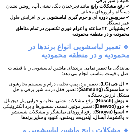
تخلیه و شیر برقی
✔
رفع مشکلات رایج
مانند نچرخیدن دیگ، نشتی آب، روشن نشدن
دستگاه و ارورهای مختلف
✔
سرویس دوره ای و جرم گیری لباسشویی
برای افزایش طول
عمر دستگاه
✔
پشتیبانی ۲۴ ساعته و اعزام فوری تکنسین در تمام مناطق
محمودیه و در منطقه محمودیه
🔹 تعمیر لباسشویی انواع برندها در
محمودیه و در منطقه محمودیه
نمایندگی ما تعمیر تمامی برندهای ماشین لباسشویی را با قطعات
اصل و قیمت مناسب انجام می دهد:
🔹
ال جی (LG):
تعمیر برد، پمپ تخلیه، درام و سیستم بخارشوی
🔹
سامسونگ (Samsung):
تعمیر قفل درب، شیر برقی و حل
مشکل لرزش دستگاه
🔹
بوش (Bosch):
رفع مشکلات نشتی، تخلیه و خرابی پنل دیجیتال
🔹
دوو (Daewoo):
تعمیر موتور، تسمه، سنسورها و برد الکترونیکی
🔹
اسنوا (Snowa):
رفع ارورهای نمایشگر و مشکلات شستشو
🔹
پاکشوما، آبسال، ایندزیت، زیمنس، کنوود و سایر برندها
🔹 مشکلات رایج ماشین لباسشویی و