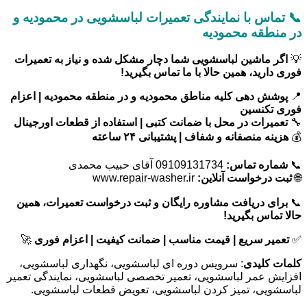
📞 تماس با نمایندگی تعمیرات لباسشویی در محمودیه و
در منطقه محمودیه
💡
اگر ماشین لباسشویی شما دچار مشکل شده و نیاز به تعمیرات
فوری دارید، همین حالا با ما تماس بگیرید!
📍
پوشش دهی کلیه مناطق محمودیه و در منطقه محمودیه | اعزام
فوری تکنسین
🔧
تعمیرات در محل با ضمانت کتبی | استفاده از قطعات اورجینال
💰
هزینه منصفانه و شفاف | پشتیبانی ۲۴ ساعته
📞
شماره تماس:
09109131734 آقای حبیب محمدی
🌐
ثبت درخواست آنلاین:
www.repair-washer.ir
📞
برای دریافت مشاوره رایگان و ثبت درخواست تعمیرات، همین
حالا تماس بگیرید!
✅
تعمیر سریع | قیمت مناسب | ضمانت کیفیت | اعزام فوری
🚀
کلمات کلیدی
: سرویس دوره ای لباسشویی، نگهداری لباسشویی،
افزایش عمر لباسشویی، تعمیر تخصصی لباسشویی، نمایندگی تعمیر
لباسشویی، تمیز کردن لباسشویی، تعویض قطعات لباسشویی.