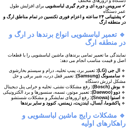
دستگاه و ارورهای مختلف
✔
سرویس دوره ای و جرم گیری لباسشویی
برای افزایش طول
عمر دستگاه
✔
پشتیبانی ۲۴ ساعته و اعزام فوری تکنسین در تمام مناطق ارگ و
در منطقه ارگ
🔹 تعمیر لباسشویی انواع برندها در ارگ و
در منطقه ارگ
نمایندگی ما تعمیر تمامی برندهای ماشین لباسشویی را با قطعات
اصل و قیمت مناسب انجام می دهد:
🔹
ال جی (LG):
تعمیر برد، پمپ تخلیه، درام و سیستم بخارشوی
🔹
سامسونگ (Samsung):
تعمیر قفل درب، شیر برقی و حل
مشکل لرزش دستگاه
🔹
بوش (Bosch):
رفع مشکلات نشتی، تخلیه و خرابی پنل دیجیتال
🔹
دوو (Daewoo):
تعمیر موتور، تسمه، سنسورها و برد الکترونیکی
🔹
اسنوا (Snowa):
رفع ارورهای نمایشگر و مشکلات شستشو
🔹
پاکشوما، آبسال، ایندزیت، زیمنس، کنوود و سایر برندها
🔹 مشکلات رایج ماشین لباسشویی و
راهکارهای اولیه