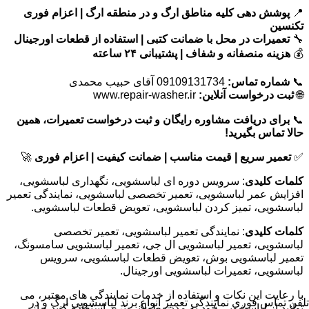
📍
پوشش دهی کلیه مناطق ارگ و در منطقه ارگ | اعزام فوری
تکنسین
🔧
تعمیرات در محل با ضمانت کتبی | استفاده از قطعات اورجینال
💰
هزینه منصفانه و شفاف | پشتیبانی ۲۴ ساعته
📞
شماره تماس:
09109131734 آقای حبیب محمدی
🌐
ثبت درخواست آنلاین:
www.repair-washer.ir
📞
برای دریافت مشاوره رایگان و ثبت درخواست تعمیرات، همین
حالا تماس بگیرید!
✅
تعمیر سریع | قیمت مناسب | ضمانت کیفیت | اعزام فوری
🚀
کلمات کلیدی
: سرویس دوره ای لباسشویی، نگهداری لباسشویی،
افزایش عمر لباسشویی، تعمیر تخصصی لباسشویی، نمایندگی تعمیر
لباسشویی، تمیز کردن لباسشویی، تعویض قطعات لباسشویی.
کلمات کلیدی
: نمایندگی تعمیر لباسشویی، تعمیر تخصصی
لباسشویی، تعمیر لباسشویی ال جی، تعمیر لباسشویی سامسونگ،
تعمیر لباسشویی بوش، تعویض قطعات لباسشویی، سرویس
لباسشویی، تعمیرات لباسشویی اورجینال.
با رعایت این نکات و استفاده از خدمات نمایندگی های معتبر، می
تلفن تماس فوری
نمایندگی تعمیر انواع برند لباسشویی ارگ و در
توانید از لباسشویی خود به مدت طولانی تری استفاده کنید و از