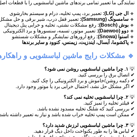
نمایندگی ما تعمیر تمامی برندهای ماشین لباسشویی را با قطعات اص
🔹
ال جی (LG):
تعمیر برد، پمپ تخلیه، درام و سیستم بخارشوی
🔹
سامسونگ (Samsung):
تعمیر قفل درب، شیر برقی و حل مشکل
🔹
بوش (Bosch):
رفع مشکلات نشتی، تخلیه و خرابی پنل دیجیتال
🔹
دوو (Daewoo):
تعمیر موتور، تسمه، سنسورها و برد الکترونیکی
🔹
اسنوا (Snowa):
رفع ارورهای نمایشگر و مشکلات شستشو
🔹
پاکشوما، آبسال، ایندزیت، زیمنس، کنوود و سایر برندها
🔹 مشکلات رایج ماشین لباسشویی و راهکارها
💡
۱. چرا ماشین لباسشویی روشن نمی شود؟
✔ اتصال برق را بررسی کنید.
✔ دکمه روشن/خاموش و برد الکترونیکی را چک کنید.
✔ اگر مشکل حل نشد، احتمال خرابی برد یا موتور وجود دارد.
💡
۲. چرا لباسشویی تخلیه نمی کند؟
✔ فیلتر تخلیه را تمیز کنید.
✔ بررسی کنید که شلنگ تخلیه مسدود نشده باشد.
✔ ممکن است پمپ تخلیه خراب شده باشد و نیاز به تعمیر داشته باشد.
💡
۳. چرا ماشین لباسشویی لرزش شدید دارد؟
✔ لباس ها را به طور یکنواخت داخل دیگ قرار دهید.
✔ مطمئن شوید که دستگاه روی سطح صاف قرار دارد.