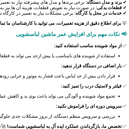
ی پیشرفته نیاز به تعمیرات تخصصی تری دارند.
برند و مدل دستگاه:
✔
ت، هزینه آن ها نیز به هزینه تعمیر اضافه می شود.
قطعات یدکی:
✔
ه ممکن است بر قیمت نهایی تأثیر بگذارد.
خدمات در محل یا کارگاه:
✔
وانید با کارشناسان ما تماس بگیرید و مشاوره رایگان دریافت کنید.
💡
📢 نکات مهم برای افزایش عمر ماشین لباسشویی
از مواد شوینده مناسب استفاده کنید:
✅
اسب یا بیش ازحد می تواند به قطعات داخلی دستگاه آسیب بزند.
بار اضافی در دستگاه قرار ندهید:
✅
 لباس باعث فشار به موتور و خرابی زودهنگام قطعات می شود.
فیلتر و لاستیک درب را تمیز کنید:
✅
ه و آلودگی می تواند باعث بوی بد و کاهش عملکرد دستگاه شود.
سرویس دوره ای را فراموش نکنید:
✅
ات جدی جلوگیری می کند و عمر مفید آن را افزایش می دهد.
💦
تخصص ما، بازگرداندن عملکرد ایده آل به لباسشویی شماست!
✅