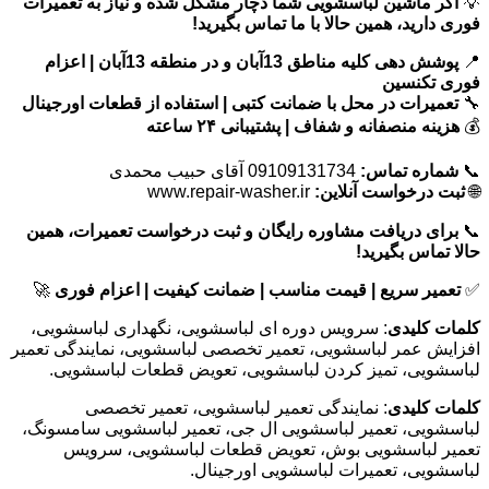
💡
اگر ماشین لباسشویی شما دچار مشکل شده و نیاز به تعمیرات
فوری دارید، همین حالا با ما تماس بگیرید!
📍
پوشش دهی کلیه مناطق 13آبان و در منطقه 13آبان | اعزام
فوری تکنسین
🔧
تعمیرات در محل با ضمانت کتبی | استفاده از قطعات اورجینال
💰
هزینه منصفانه و شفاف | پشتیبانی ۲۴ ساعته
📞
شماره تماس:
09109131734 آقای حبیب محمدی
🌐
ثبت درخواست آنلاین:
www.repair-washer.ir
📞
برای دریافت مشاوره رایگان و ثبت درخواست تعمیرات، همین
حالا تماس بگیرید!
✅
تعمیر سریع | قیمت مناسب | ضمانت کیفیت | اعزام فوری
🚀
کلمات کلیدی
: سرویس دوره ای لباسشویی، نگهداری لباسشویی،
افزایش عمر لباسشویی، تعمیر تخصصی لباسشویی، نمایندگی تعمیر
لباسشویی، تمیز کردن لباسشویی، تعویض قطعات لباسشویی.
کلمات کلیدی
: نمایندگی تعمیر لباسشویی، تعمیر تخصصی
لباسشویی، تعمیر لباسشویی ال جی، تعمیر لباسشویی سامسونگ،
تعمیر لباسشویی بوش، تعویض قطعات لباسشویی، سرویس
لباسشویی، تعمیرات لباسشویی اورجینال.