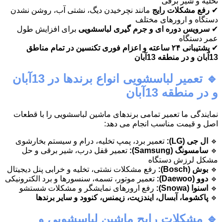
تخلیه و شیر برقی
✔
رفع مشکلات رایج
مانند نچرخیدن دیگ، نشتی آب، روشن نشدن
دستگاه و ارورهای مختلف
✔
سرویس دوره ای و جرم گیری لباسشویی
برای افزایش طول
عمر دستگاه
✔
پشتیبانی ۲۴ ساعته و اعزام فوری تکنسین در تمام مناطق
13آبان و در منطقه 13آبان
🔹 تعمیر لباسشویی انواع برندها در 13آبان
و در منطقه 13آبان
نمایندگی ما تعمیر تمامی برندهای ماشین لباسشویی را با قطعات
اصل و قیمت مناسب انجام می دهد:
🔹
ال جی (LG):
تعمیر برد، پمپ تخلیه، درام و سیستم بخارشوی
🔹
سامسونگ (Samsung):
تعمیر قفل درب، شیر برقی و حل
مشکل لرزش دستگاه
🔹
بوش (Bosch):
رفع مشکلات نشتی، تخلیه و خرابی پنل دیجیتال
🔹
دوو (Daewoo):
تعمیر موتور، تسمه، سنسورها و برد الکترونیکی
🔹
اسنوا (Snowa):
رفع ارورهای نمایشگر و مشکلات شستشو
🔹
پاکشوما، آبسال، ایندزیت، زیمنس، کنوود و سایر برندها
🔹 مشکلات رایج ماشین لباسشویی و