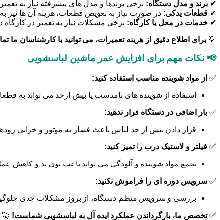
ی پیشرفته نیاز به تعمیرات تخصصی تری دارند.
برند و مدل دستگاه:
✔
ت، هزینه آن ها نیز به هزینه تعمیر اضافه می شود.
قطعات یدکی:
✔
ه ممکن است بر قیمت نهایی تأثیر بگذارد.
خدمات در محل یا کارگاه:
✔
وانید با کارشناسان ما تماس بگیرید و مشاوره رایگان دریافت کنید.
💡
📢 نکات مهم برای افزایش عمر ماشین لباسشویی
از مواد شوینده مناسب استفاده کنید:
✅
اسب یا بیش ازحد می تواند به قطعات داخلی دستگاه آسیب بزند.
بار اضافی در دستگاه قرار ندهید:
✅
 لباس باعث فشار به موتور و خرابی زودهنگام قطعات می شود.
فیلتر و لاستیک درب را تمیز کنید:
✅
ه و آلودگی می تواند باعث بوی بد و کاهش عملکرد دستگاه شود.
سرویس دوره ای را فراموش نکنید:
✅
ات جدی جلوگیری می کند و عمر مفید آن را افزایش می دهد.
💦
تخصص ما، بازگرداندن عملکرد ایده آل به لباسشویی شماست!
✅