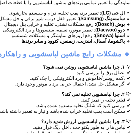
نمایندگی ما تعمیر تمامی برندهای ماشین لباسشویی را با قطعات اص
🔹
ال جی (LG):
تعمیر برد، پمپ تخلیه، درام و سیستم بخارشوی
🔹
سامسونگ (Samsung):
تعمیر قفل درب، شیر برقی و حل مشکل
🔹
بوش (Bosch):
رفع مشکلات نشتی، تخلیه و خرابی پنل دیجیتال
🔹
دوو (Daewoo):
تعمیر موتور، تسمه، سنسورها و برد الکترونیکی
🔹
اسنوا (Snowa):
رفع ارورهای نمایشگر و مشکلات شستشو
🔹
پاکشوما، آبسال، ایندزیت، زیمنس، کنوود و سایر برندها
🔹 مشکلات رایج ماشین لباسشویی و راهکارها
💡
۱. چرا ماشین لباسشویی روشن نمی شود؟
✔ اتصال برق را بررسی کنید.
✔ دکمه روشن/خاموش و برد الکترونیکی را چک کنید.
✔ اگر مشکل حل نشد، احتمال خرابی برد یا موتور وجود دارد.
💡
۲. چرا لباسشویی تخلیه نمی کند؟
✔ فیلتر تخلیه را تمیز کنید.
✔ بررسی کنید که شلنگ تخلیه مسدود نشده باشد.
✔ ممکن است پمپ تخلیه خراب شده باشد و نیاز به تعمیر داشته باشد.
💡
۳. چرا ماشین لباسشویی لرزش شدید دارد؟
✔ لباس ها را به طور یکنواخت داخل دیگ قرار دهید.
✔ مطمئن شوید که دستگاه روی سطح صاف قرار دارد.