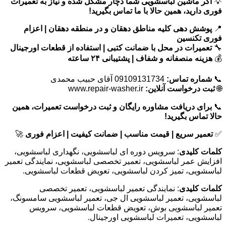
💡
اگر ماشین لباسشویی شما دچار مشکل شده و نیاز به تعمیرات
فوری دارید، همین حالا با ما تماس بگیرید!
📍
پوشش دهی کلیه مناطق دهقان و در منطقه دهقان | اعزام
فوری تکنسین
🔧
تعمیرات در محل با ضمانت کتبی | استفاده از قطعات اورجینال
💰
هزینه منصفانه و شفاف | پشتیبانی ۲۴ ساعته
📞
شماره تماس:
09109131734 آقای حبیب محمدی
🌐
ثبت درخواست آنلاین:
www.repair-washer.ir
📞
برای دریافت مشاوره رایگان و ثبت درخواست تعمیرات، همین
حالا تماس بگیرید!
✅
تعمیر سریع | قیمت مناسب | ضمانت کیفیت | اعزام فوری
🚀
کلمات کلیدی
: سرویس دوره ای لباسشویی، نگهداری لباسشویی،
افزایش عمر لباسشویی، تعمیر تخصصی لباسشویی، نمایندگی تعمیر
لباسشویی، تمیز کردن لباسشویی، تعویض قطعات لباسشویی.
کلمات کلیدی
: نمایندگی تعمیر لباسشویی، تعمیر تخصصی
لباسشویی، تعمیر لباسشویی ال جی، تعمیر لباسشویی سامسونگ،
تعمیر لباسشویی بوش، تعویض قطعات لباسشویی، سرویس
لباسشویی، تعمیرات لباسشویی اورجینال.