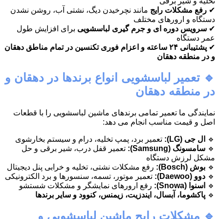
تخلیه و شیر برقی
✔
رفع مشکلات رایج
مانند نچرخیدن دیگ، نشتی آب، روشن نشدن
دستگاه و ارورهای مختلف
✔
سرویس دوره ای و جرم گیری لباسشویی
برای افزایش طول
عمر دستگاه
✔
پشتیبانی ۲۴ ساعته و اعزام فوری تکنسین در تمام مناطق دهقان
و در منطقه دهقان
🔹 تعمیر لباسشویی انواع برندها در دهقان و
در منطقه دهقان
نمایندگی ما تعمیر تمامی برندهای ماشین لباسشویی را با قطعات
اصل و قیمت مناسب انجام می دهد:
🔹
ال جی (LG):
تعمیر برد، پمپ تخلیه، درام و سیستم بخارشوی
🔹
سامسونگ (Samsung):
تعمیر قفل درب، شیر برقی و حل
مشکل لرزش دستگاه
🔹
بوش (Bosch):
رفع مشکلات نشتی، تخلیه و خرابی پنل دیجیتال
🔹
دوو (Daewoo):
تعمیر موتور، تسمه، سنسورها و برد الکترونیکی
🔹
اسنوا (Snowa):
رفع ارورهای نمایشگر و مشکلات شستشو
🔹
پاکشوما، آبسال، ایندزیت، زیمنس، کنوود و سایر برندها
🔹 مشکلات رایج ماشین لباسشویی و