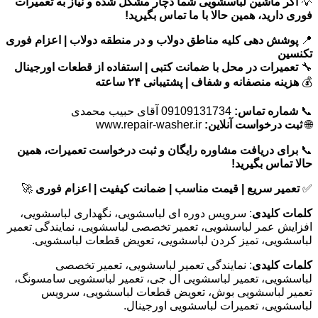
💡
اگر ماشین لباسشویی شما دچار مشکل شده و نیاز به تعمیرات
فوری دارید، همین حالا با ما تماس بگیرید!
📍
پوشش دهی کلیه مناطق دولاب و در منطقه دولاب | اعزام فوری
تکنسین
🔧
تعمیرات در محل با ضمانت کتبی | استفاده از قطعات اورجینال
💰
هزینه منصفانه و شفاف | پشتیبانی ۲۴ ساعته
📞
شماره تماس:
09109131734 آقای حبیب محمدی
🌐
ثبت درخواست آنلاین:
www.repair-washer.ir
📞
برای دریافت مشاوره رایگان و ثبت درخواست تعمیرات، همین
حالا تماس بگیرید!
✅
تعمیر سریع | قیمت مناسب | ضمانت کیفیت | اعزام فوری
🚀
کلمات کلیدی
: سرویس دوره ای لباسشویی، نگهداری لباسشویی،
افزایش عمر لباسشویی، تعمیر تخصصی لباسشویی، نمایندگی تعمیر
لباسشویی، تمیز کردن لباسشویی، تعویض قطعات لباسشویی.
کلمات کلیدی
: نمایندگی تعمیر لباسشویی، تعمیر تخصصی
لباسشویی، تعمیر لباسشویی ال جی، تعمیر لباسشویی سامسونگ،
تعمیر لباسشویی بوش، تعویض قطعات لباسشویی، سرویس
لباسشویی، تعمیرات لباسشویی اورجینال.