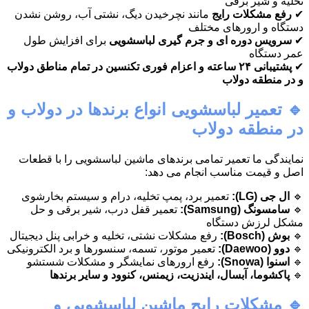
تخلیه و شیر برقی
✔
رفع مشکلات رایج
مانند نچرخیدن دیگ، نشتی آب، روشن نشدن
دستگاه و ارورهای مختلف
✔
سرویس دوره ای و جرم گیری لباسشویی
برای افزایش طول
عمر دستگاه
✔
پشتیبانی ۲۴ ساعته و اعزام فوری تکنسین در تمام مناطق دولاب
و در منطقه دولاب
🔹 تعمیر لباسشویی انواع برندها در دولاب و
در منطقه دولاب
نمایندگی ما تعمیر تمامی برندهای ماشین لباسشویی را با قطعات
اصل و قیمت مناسب انجام می دهد:
🔹
ال جی (LG):
تعمیر برد، پمپ تخلیه، درام و سیستم بخارشوی
🔹
سامسونگ (Samsung):
تعمیر قفل درب، شیر برقی و حل
مشکل لرزش دستگاه
🔹
بوش (Bosch):
رفع مشکلات نشتی، تخلیه و خرابی پنل دیجیتال
🔹
دوو (Daewoo):
تعمیر موتور، تسمه، سنسورها و برد الکترونیکی
🔹
اسنوا (Snowa):
رفع ارورهای نمایشگر و مشکلات شستشو
🔹
پاکشوما، آبسال، ایندزیت، زیمنس، کنوود و سایر برندها
🔹 مشکلات رایج ماشین لباسشویی و