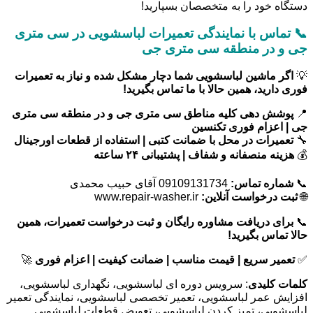
دستگاه خود را به متخصصان بسپارید!
📞 تماس با نمایندگی تعمیرات لباسشویی در سی متری
جی و در منطقه سی متری جی
💡
اگر ماشین لباسشویی شما دچار مشکل شده و نیاز به تعمیرات
فوری دارید، همین حالا با ما تماس بگیرید!
📍
پوشش دهی کلیه مناطق سی متری جی و در منطقه سی متری
جی | اعزام فوری تکنسین
🔧
تعمیرات در محل با ضمانت کتبی | استفاده از قطعات اورجینال
💰
هزینه منصفانه و شفاف | پشتیبانی ۲۴ ساعته
📞
شماره تماس:
09109131734 آقای حبیب محمدی
🌐
ثبت درخواست آنلاین:
www.repair-washer.ir
📞
برای دریافت مشاوره رایگان و ثبت درخواست تعمیرات، همین
حالا تماس بگیرید!
✅
تعمیر سریع | قیمت مناسب | ضمانت کیفیت | اعزام فوری
🚀
کلمات کلیدی
: سرویس دوره ای لباسشویی، نگهداری لباسشویی،
افزایش عمر لباسشویی، تعمیر تخصصی لباسشویی، نمایندگی تعمیر
لباسشویی، تمیز کردن لباسشویی، تعویض قطعات لباسشویی.