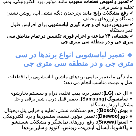
✔
تعمیر و تعویض قطعات معیوب
مانند موتور، برد الکترونیکی، پمپ
تخلیه و شیر برقی
✔
رفع مشکلات رایج
مانند نچرخیدن دیگ، نشتی آب، روشن نشدن
دستگاه و ارورهای مختلف
✔
سرویس دوره ای و جرم گیری لباسشویی
برای افزایش طول
عمر دستگاه
✔
پشتیبانی ۲۴ ساعته و اعزام فوری تکنسین در تمام مناطق سی
متری جی و در منطقه سی متری جی
🔹 تعمیر لباسشویی انواع برندها در سی
متری جی و در منطقه سی متری جی
نمایندگی ما تعمیر تمامی برندهای ماشین لباسشویی را با قطعات
اصل و قیمت مناسب انجام می دهد:
🔹
ال جی (LG):
تعمیر برد، پمپ تخلیه، درام و سیستم بخارشوی
🔹
سامسونگ (Samsung):
تعمیر قفل درب، شیر برقی و حل
مشکل لرزش دستگاه
🔹
بوش (Bosch):
رفع مشکلات نشتی، تخلیه و خرابی پنل دیجیتال
🔹
دوو (Daewoo):
تعمیر موتور، تسمه، سنسورها و برد الکترونیکی
🔹
اسنوا (Snowa):
رفع ارورهای نمایشگر و مشکلات شستشو
🔹
پاکشوما، آبسال، ایندزیت، زیمنس، کنوود و سایر برندها